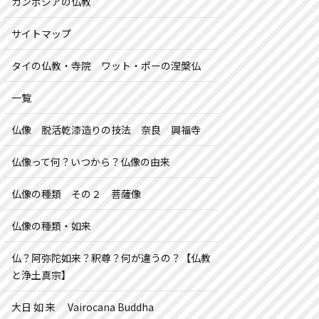
カンボジアの仏教
サイトマップ
タイの仏教・寺院 ワット・ポーの涅槃仏
一覧
仏像 脱活乾漆造りの技法 奈良 興福寺
仏像って何？いつから？仏像の由来
仏像の種類 その２ 菩薩像
仏像の種類・如来
仏？阿弥陀如来？釈尊？何が違うの？【仏教
と浄土真宗】
大日 如 来 Vairocana Buddha