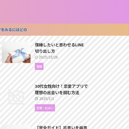
マをみるにはどの
ビスがいいか？
復縁したいと思わせるLINE
切り出し方
2025/10/26
復縁
30代女性向け！恋愛アプリで
理想の出会いを掴む方法
2025/1/1
恋愛・出会い
【完全ガイド】片思いを両思